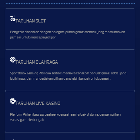
TARUHAN SLOT
Penyedia slot online dengan beragam pilihan game menarik yang memudahkan
pemain untuk mencapai jackpot
TARUHAN OLAHRAGA
Sportsbook Gaming Platform Terbaik menawarkan lebih banyak game, odds yang
lebih tinggi, dan menyediakan pilihan yang lebih banyak untuk pemain.
TARUHAN LIVE KASINO
Platform Pilihan bagi perusahaan-perusahaan terbaik di dunia, dengan pilihan
variasi game terbanyak