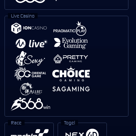
Live Casino
Race
Togel